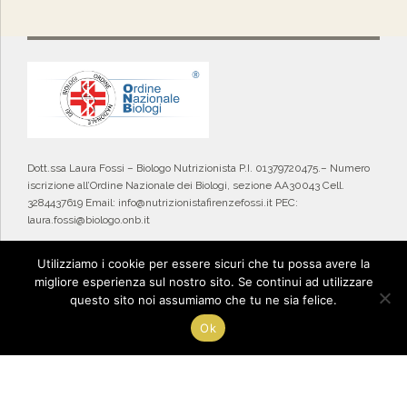
Dott.ssa Laura Fossi – Biologo Nutrizionista P.I. 01379720475.– Numero
iscrizione all’Ordine Nazionale dei Biologi, sezione AA30043 Cell.
3284437619 Email: info@nutrizionistafirenzefossi.it PEC:
laura.fossi@biologo.onb.it
Privacy Policy
FAQ
Utilizziamo i cookie per essere sicuri che tu possa avere la
migliore esperienza sul nostro sito. Se continui ad utilizzare
questo sito noi assumiamo che tu ne sia felice.
Deprecated
: Constant FILTER_SANITIZE_STRING is deprecated in
/home/gioiadelli/nutrizionistafirenzefossi/wp-
Ok
content/plugins/icegram/lite/class-icegram.php
on line
1286