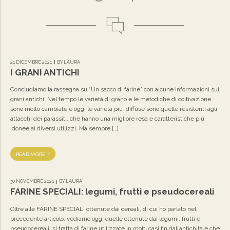
21 DICEMBRE 2021
BY LAURA
I GRANI ANTICHI
Concludiamo la rassegna su “Un sacco di farine” con alcune informazioni sui
grani antichi: Nel tempo le varietà di grano e le metodiche di coltivazione
sono molto cambiate e oggi le varietà più diffuse sono quelle resistenti agli
attacchi dei parassiti, che hanno una migliore resa e caratteristiche più
idonee ai diversi utilizzi. Ma sempre […]
READ MORE
30 NOVEMBRE 2021
BY LAURA
FARINE SPECIALI: legumi, frutti e pseudocereali
Oltre alle FARINE SPECIALI ottenute dai cereali, di cui ho parlato nel
precedente articolo, vediamo oggi quelle ottenute dai legumi, frutti e
pseudocereali: si tratta di farine utilizzate in molti casi fin dall’antichità e che