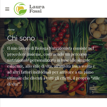
Home
Chi sono
Il mio lavoro di Biologa Nutrizionista consiste nel
procedere insieme, costruendo un percorso
nutrizionale personalizzato in base alle singole
esigenze, allo stile di vita, all’attività fisica svolta e
ad altri fattori individuali per arrivare a un piano
ottimale che diventi a tutti gli effetti, il proprio “stile
di vita”…