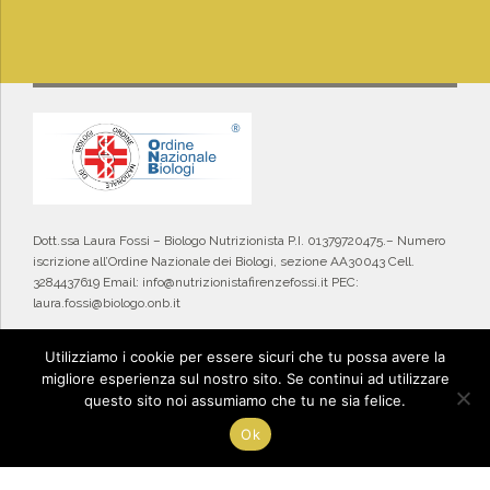
Dott.ssa Laura Fossi – Biologo Nutrizionista P.I. 01379720475.– Numero
iscrizione all’Ordine Nazionale dei Biologi, sezione AA30043 Cell.
3284437619 Email: info@nutrizionistafirenzefossi.it PEC:
laura.fossi@biologo.onb.it
Privacy Policy
FAQ
Utilizziamo i cookie per essere sicuri che tu possa avere la
migliore esperienza sul nostro sito. Se continui ad utilizzare
questo sito noi assumiamo che tu ne sia felice.
Deprecated
: Constant FILTER_SANITIZE_STRING is deprecated in
/home/gioiadelli/nutrizionistafirenzefossi/wp-
Ok
content/plugins/icegram/lite/class-icegram.php
on line
1286