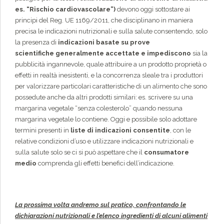
es. “Rischio cardiovascolare”)
devono oggi sottostare ai
principi del Reg. UE 1169/2011, che disciplinano in maniera
precisa le indicazioni nutrizionali e sulla salute consentendo, solo
la presenza di
indicazioni basate su prove
scientifiche
generalmente accettate e impediscono
sia la
pubblicità ingannevole, quale attribuire a un prodotto proprietà o
effetti in realtà inesistenti, e la concorrenza sleale tra i produttori
per valorizzare particolari caratteristiche di un alimento che sono
possedute anche da altri prodotti similari: es. scrivere su una
margarina vegetale “senza colesterolo” quando nessuna
margarina vegetale lo contiene. Oggi e possibile solo adottare
termini presenti in
liste di indicazioni consentite
, con le
relative condizioni d’uso e utilizzare indicazioni nutrizionali e
sulla salute solo se ci si può aspettare che il
consumatore
medio
comprenda gli effetti benefici dell’indicazione.
La prossima volta andremo sul pratico, confrontando le
dichiarazioni nutrizionali e l’elenco ingredienti di alcuni alimenti