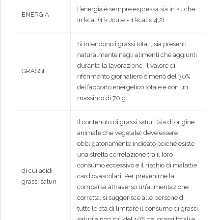
L’energia è sempre espressa sia in kJ che
ENERGIA
in kcal (1 k Joule = 1 kcal x 4,2)
Si intendono i grassi totali, sia presenti
naturalmente negli alimenti che aggiunti
durante la lavorazione. Il valore di
GRASSI
riferimento giornaliero è meno del 30%
dell’apporto energetico totale e con un
massimo di 70 g.
Il contenuto di grassi saturi (sia di origine
animale che vegetale) deve essere
obbligatoriamente indicato poiché esiste
una stretta correlazione tra il loro
consumo eccessivo e il rischio di malattie
di cui acidi
cardiovascolari. Per prevenirne la
grassi saturi
comparsa attraverso un’alimentazione
corretta, si suggerisce alle persone di
tutte le età di limitare il consumo di grassi
saturi a non più del 10% dei grassi totali e