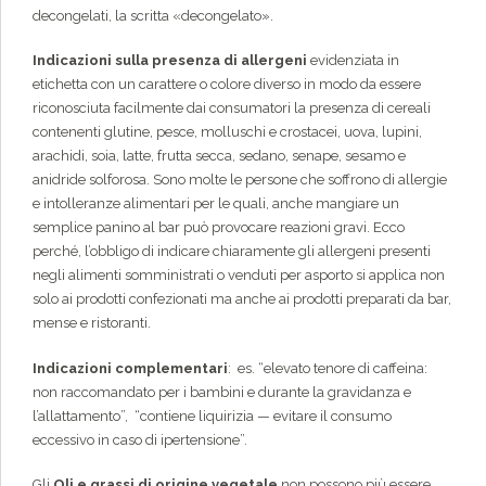
decongelati, la scritta «decongelato».
Indicazioni sulla presenza di allergeni
evidenziata in
etichetta con un carattere o colore diverso in modo da essere
riconosciuta facilmente dai consumatori la presenza di cereali
contenenti glutine, pesce, molluschi e crostacei, uova, lupini,
arachidi, soia, latte, frutta secca, sedano, senape, sesamo e
anidride solforosa. Sono molte le persone che soffrono di allergie
e intolleranze alimentari per le quali, anche mangiare un
semplice panino al bar può provocare reazioni gravi. Ecco
perché, l’obbligo di indicare chiaramente gli allergeni presenti
negli alimenti somministrati o venduti per asporto si applica non
solo ai prodotti confezionati ma anche ai prodotti preparati da bar,
mense e ristoranti.
Indicazioni complementari
: es. “elevato tenore di caffeina:
non raccomandato per i bambini e durante la gravidanza e
l’allattamento”, “contiene liquirizia — evitare il consumo
eccessivo in caso di ipertensione”.
Gli
Oli e grassi di origine vegetale
non possono più essere