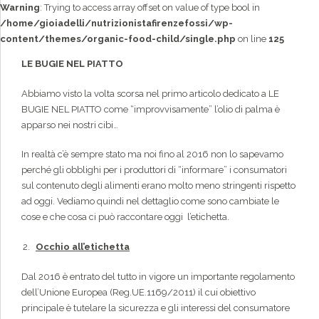
Warning
: Trying to access array offset on value of type bool in
/home/gioiadelli/nutrizionistafirenzefossi/wp-
content/themes/organic-food-child/single.php
on line
125
LE BUGIE NEL PIATTO
Abbiamo visto la volta scorsa nel primo articolo dedicato a LE
BUGIE NEL PIATTO come “improvvisamente” l’olio di palma è
apparso nei nostri cibi…
In realtà c’è sempre stato ma noi fino al 2016 non lo sapevamo
perché gli obblighi per i produttori di “informare” i consumatori
sul contenuto degli alimenti erano molto meno stringenti rispetto
ad oggi. Vediamo quindi nel dettaglio come sono cambiate le
cose e che cosa ci può raccontare oggi l’etichetta.
Occhio all’etichetta
Dal 2016 è entrato del tutto in vigore un importante regolamento
dell’Unione Europea (Reg.UE.1169/2011) il cui obiettivo
principale è tutelare la sicurezza e gli interessi del consumatore