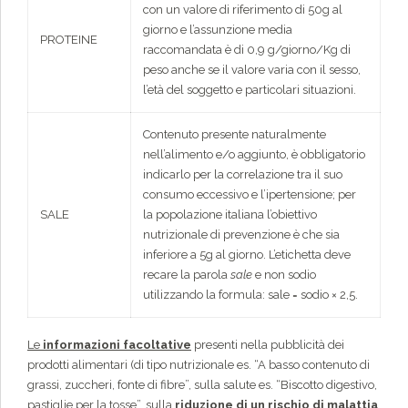
con un valore di riferimento di 50g al
giorno e l’assunzione media
PROTEINE
raccomandata è di 0,9 g/giorno/Kg di
peso anche se il valore varia con il sesso,
l’età del soggetto e particolari situazioni.
Contenuto presente naturalmente
nell’alimento e/o aggiunto, è obbligatorio
indicarlo per la correlazione tra il suo
consumo eccessivo e l’ipertensione; per
SALE
la popolazione italiana l’obiettivo
nutrizionale di prevenzione è che sia
inferiore a 5g al giorno. L’etichetta deve
recare la parola
sale
e non sodio
utilizzando la formula: sale = sodio × 2,5.
Le
informazioni facoltative
presenti nella pubblicità dei
prodotti alimentari (di tipo nutrizionale es. “A basso contenuto di
grassi, zuccheri, fonte di fibre”, sulla salute es. “Biscotto digestivo,
pastiglie per la tosse”, sulla
riduzione di un rischio di malattia