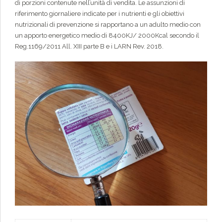
di porzioni contenute nell’unità di vendita. Le assunzioni di
riferimento giornaliere indicate per i nutrienti e gli obiettivi
nutrizionali di prevenzione si rapportano a un adulto medio con
un apporto energetico medio di 8400KJ/ 2000Kcal secondo il
Reg.1169/2011 All. XIII parte B e i LARN Rev. 2018.