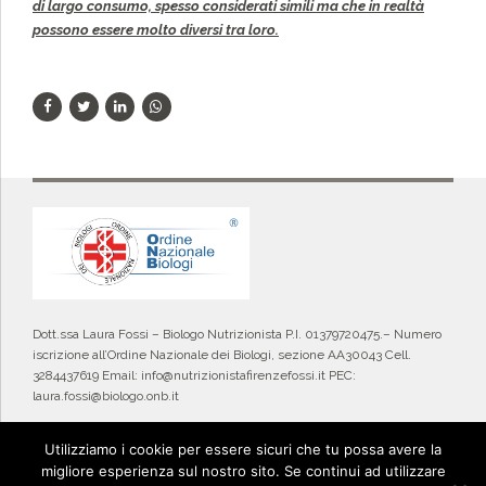
di largo consumo, spesso considerati simili ma che in realtà
possono essere molto diversi tra loro.
Dott.ssa Laura Fossi – Biologo Nutrizionista P.I. 01379720475.– Numero
iscrizione all’Ordine Nazionale dei Biologi, sezione AA30043 Cell.
3284437619 Email: info@nutrizionistafirenzefossi.it PEC:
laura.fossi@biologo.onb.it
Privacy Policy
FAQ
Utilizziamo i cookie per essere sicuri che tu possa avere la
migliore esperienza sul nostro sito. Se continui ad utilizzare