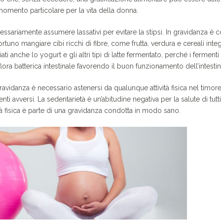
omento particolare per la vita della donna.
ssariamente assumere lassativi per evitare la stipsi. In gravidanza è
tuno mangiare cibi ricchi di fibre, come frutta, verdura e cereali integr
 anche lo yogurt e gli altri tipi di latte fermentato, perché i fermenti l
lora batterica intestinale favorendo il buon funzionamento dell’intestin
ravidanza è necessario astenersi da qualunque attività fisica nel timor
enti avversi. La sedentarietà è un’abitudine negativa per la salute di tutt
ità fisica è parte di una gravidanza condotta in modo sano.