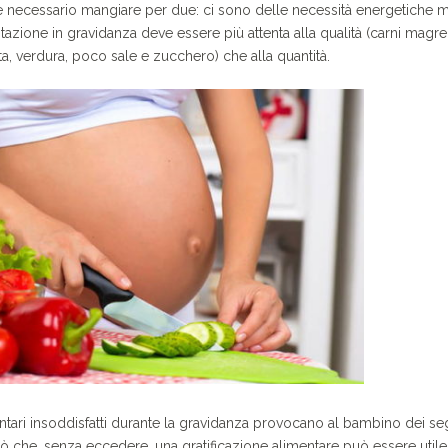
è necessario mangiare per due: ci sono delle necessità energetiche 
azione in gravidanza deve essere più attenta alla qualità (carni magre
utta, verdura, poco sale e zucchero) che alla quantità.
ntari insoddisfatti durante la gravidanza provocano al bambino dei seg
rò che, senza eccedere, una gratificazione alimentare può essere utile