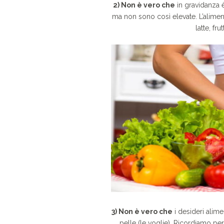
2) Non è vero che
in gravidanza 
ma non sono così elevate. L’aliment
latte, fr
3) Non è vero che
i desideri alime
pelle (le voglie). Ricordiamo pe