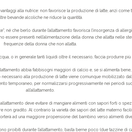
vantaggi alla nutrice: non favorisce la produzione di latte, anzi come t
ltre bevande alcoliche ne riduce la quantità.
atte”, né che berlo durante l’allattamento favorisca l’insorgenza di allerg
ono essere presenti nell’alimentazione della donna che allatta nelle st
frequenze della donna che non allatta.
qua, o in generale tanti liquidi oltre il necessario, faccia produrre più l
lattamento abbia fabbisogni maggiori di calcio e, se si alimenta bene
cio necessario alla produzione di latte viene comunque mobilizzato dal
to temporaneo, per normalizzarsi progressivamente nei periodi suc
all’allattamento.
allattamento deve evitare di mangiare alimenti con sapori forti o spez
ore non gradito. Al contrario la varietà dei sapori del latte materno facili
e porterà ad una maggiore propensione del bambino verso alimenti dive
ono proibiti durante l’allattamento, basta berne poco (due tazzine di ca