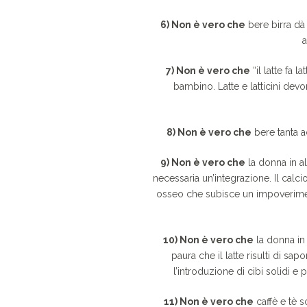
6) Non è vero che
bere birra dà 
a
7) Non è vero che
“il latte fa l
bambino. Latte e latticini dev
8) Non è vero che
bere tanta ac
9) Non è vero che
la donna in al
necessaria un’integrazione. Il cal
osseo che subisce un impoverimen
10) Non è vero che
la donna in 
paura che il latte risulti di sap
l’introduzione di cibi solidi 
11) Non è vero che
caffè e tè s