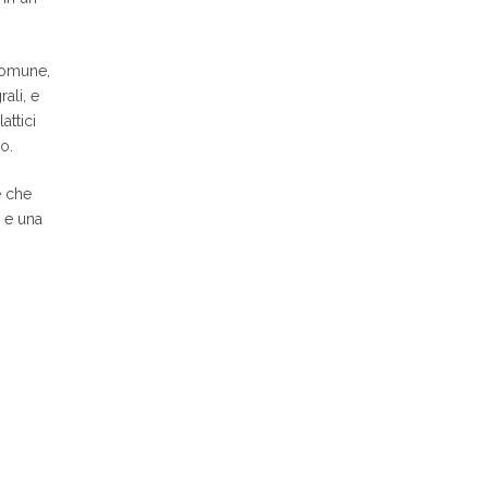
 comune,
ali, e
attici
o.
e che
i e una