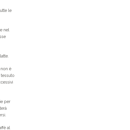
utte le
ie nel
esse
atte.
, non è
 tessuto
cessivi
ie per
terà
rsi.
ffè al