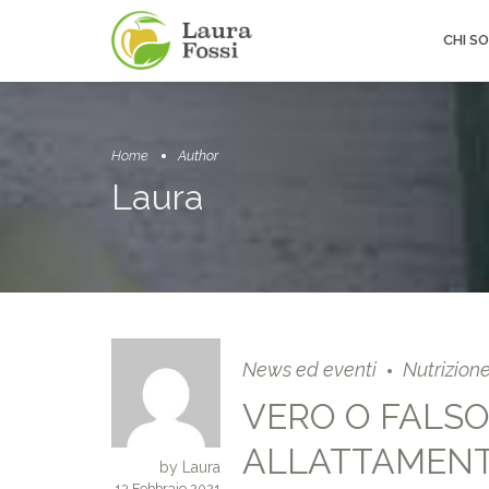
CHI S
Home
Author
Laura
News ed eventi
Nutrizion
VERO O FALSO
ALLATTAMEN
by Laura
13 Febbraio 2021