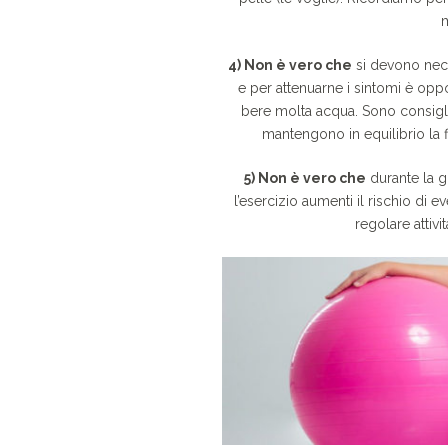
m
4) Non è vero che
si devono nece
e per attenuarne i sintomi è oppor
bere molta acqua. Sono consigliati
mantengono in equilibrio la f
5) Non è vero che
durante la g
l’esercizio aumenti il rischio di ev
regolare attiv