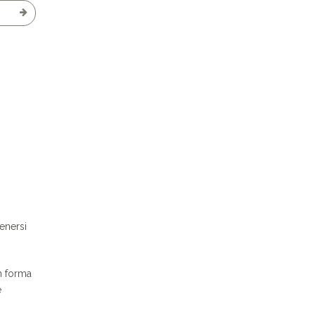
enersi
in forma
e